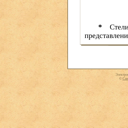
*
Стелин
представлени
Электро
©
Сан