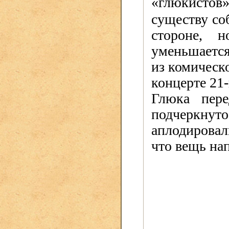
«глюкисто
существу со
стороне, 
уменьшается
из комическ
концерте 21-
Глюка пере
подчеркнут
аплодировал
что вещь на