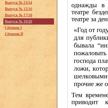
Выпуск № 13/14
однажды в 
Выпуск № 15/16
театре безд
Выпуск № 17/18
театре за де
Выпуск № 19/20
Сборник I
«Год от год
Сборник II
для публик
бывала “ин
пожаловат
господа пла
ложи, кото
шелковыми
прочие же о
Тем времен
приводит 