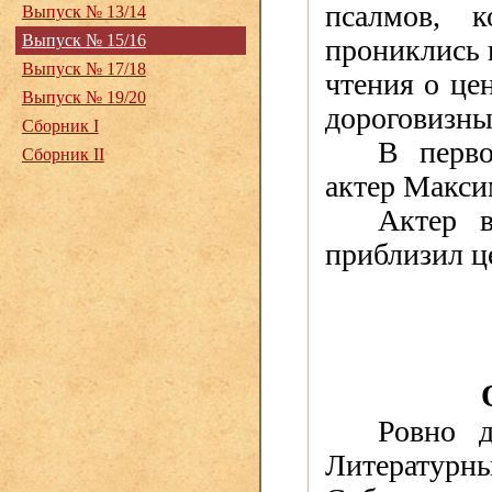
псалмов, 
Выпуск № 13/14
Выпуск № 15/16
прониклись 
Выпуск № 17/18
чтения о це
Выпуск № 19/20
дороговизны
Сборник I
В перв
Сборник II
актер Макси
Актер в
приблизил це
Ровно д
Литературн