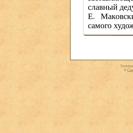
славный дед
Е. Маковск
самого худо
Электро
©
Сан