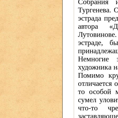
Собрания 
Тургенева. 
эстрада пре
автора «Д
Лутовинове.
эстраде, б
принадлежащ
Немногие 
художника н
Помимо кру
отличается 
то особой 
сумел улови
что-то чр
заставляюще