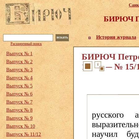
Санк
БИРЮЧ Пе
История журнала
искать
Расширенный поиск
Выпуск № 1
БИРЮЧ Петрог
Выпуск № 2
1919. — № 15/
Выпуск № 3
Выпуск № 4
Выпуск № 5
Выпуск № 6
Выпуск № 7
Выпуск № 8
русского 
Выпуск № 9
выразитель
Выпуск № 10
научил бу
Выпуск № 11/12