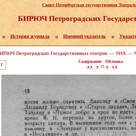
Санкт-Петербургская государственная Театрал
БИРЮЧ Петроградских Государст
История журнала
Именной указатель
Указат
ИРЮЧ Петроградских Государственных театров. — 1919. — 
Содержание
Обложка
18
◄◄
◄
►
►►