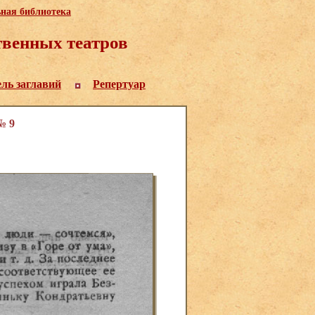
ьная библиотека
венных театров
ель заглавий
Репертуар
№ 9