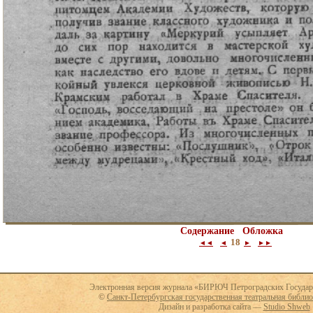
Содержание
Обложка
18
◄◄
◄
►
►►
Электронная версия журнала «БИРЮЧ Петроградских Государ
©
Санкт-Петербургская государственная театральная библио
Дизайн и разработка сайта —
Studio Shweb