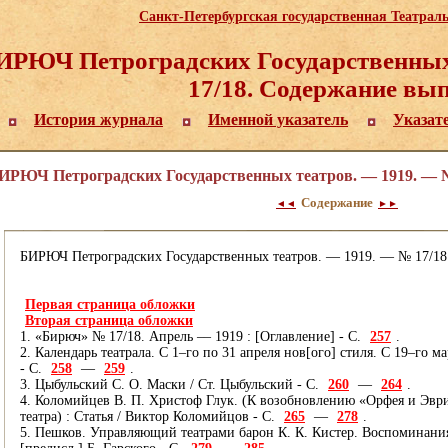
Санкт-Петербургская государственная Театрал
ИРЮЧ Петроградских Государственных
17/18. Содержание вы
История журнала
Именной указатель
Указат
ИРЮЧ Петроградских Государственных театров. — 1919. — №
Содержание
◄◄
►►
БИРЮЧ Петроградских Государственных театров. — 1919. — № 17/18 (а
Первая страница обложки
Вторая страница обложки
1. «Бирюч» № 17/18. Апрель –– 1919 : [Оглавление] - С.
257
.
2. Календарь театрала. С 1–го по 31 апреля нов[ого] стиля. С 19–го ма
- С.
258
—
259
.
3. Цыбульский С. О. Маски / Ст. Цыбульский - С.
260
—
264
.
4. Коломийцев В. П. Христоф Глук. (К возобновлению «Орфея и Эвр
театра) : Статья / Виктор Коломийцов - С.
265
—
278
.
5. Пешков. Управляющий театрами барон К. К. Кистер. Воспоминания