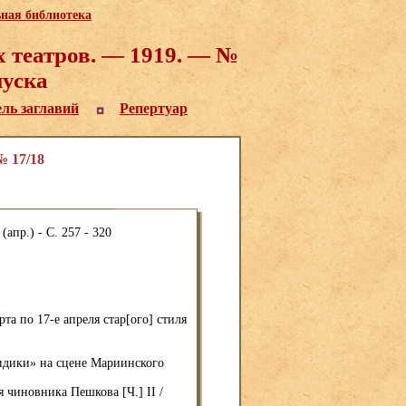
ьная библиотека
 театров. — 1919. — №
пуска
ель заглавий
Репертуар
 17/18
пр.) - С. 257 - 320
рта по 17-е апреля стар[ого] стиля
идики» на сцене Мариинского
 чиновника Пешкова [Ч.] II /