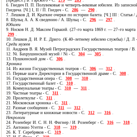
[предисл.] Б. Гарского - С.
279
—
285
.
6. Гнедич П. П. Полувековые и четверть-вековые юбилеи. Из записной
Гнедича. [Ч.] I, II / П. Гнедич - С.
286
—
290
.
7. Лешков Д. И. Краткие очерки по истории балета. [Ч.] III : Статья / 
8. Шульц А. А. К сведению / А. Шульц - С.
296
—
297
.
Юбилеи
9. Носков Н. Д. Максим Горький. (27–го марта 1869 г. –– 27–го марта 1
299
.
10. Лешков Д. И. Р. Е. Дриго. (К 40–летнему юбилею службы) / Д. Л 
Среди музеев
11. Андреев В. Я. Музей Петроградских Государственных театров / В.
12. Ni. Бахрушинский музей / Ni - С.
304
—
305
.
13. Пушкинский дом - С.
306
.
Хроника
14. Из жизни Государственных театров - С.
306
—
312
.
15. Первые шаги Директории в Государственной драме - С.
308
.
16. Государственная опера - С.
308
—
310
.
17. Государственный балет - С.
310
.
18. Коммунальные театры - С.
310
—
311
.
19. Частные театры - С.
311
.
20. Пролеткульт - С.
311
.
21. Московская хроника - С.
311
.
22. Разные сообщения - С.
311
—
312
.
23. Литературные и книжные новости - С.
312
—
316
.
Некрологи
24. Розенберг И. С. Н. Н. Фигнер / И. Розенберг - С.
316
—
318
.
25. Антонио Угетти - С.
318
—
319
.
26. К. Т. Серебряков - С.
319
.