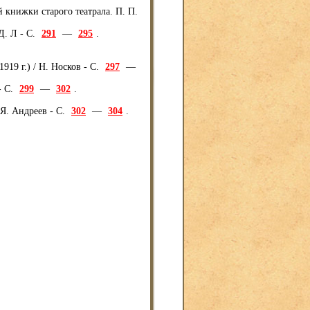
 книжки старого театрала. П. П.
Д. Л - С.
291
—
295
.
919 г.) / Н. Носков - С.
297
—
- С.
299
—
302
.
 Я. Андреев - С.
302
—
304
.