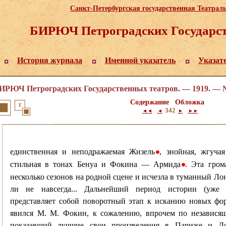
Санкт-Петербургская государственная Театрал
БИРЮЧ Петроградских Государст
История журнала
Именной указатель
Указат
ИРЮЧ Петроградских Государственных театров. — 1919. — №
Содержание
Обложка
342
◄◄
◄
►
►►
единственная и неподражаемая Жизель
, знойная, жгуча
•
стильная в тонах Бенуа и Фокина — Армида
. Эта гром
•
несколько сезонов на родной сцене и исчезла в туманный Ло
ли не навсегда... Дальнейший период истории (уже 
представляет собой поворотный этап к исканию новых фо
явился М. М. Фокин, к сожалению, впрочем по независящ
показавший лучшие свои произведения в Париже и Ло