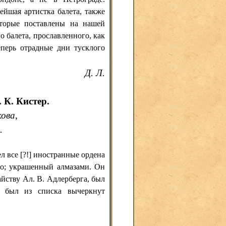
ейшая артистка балета, также
оторые поставлены на нашей
 балета, прославленного, как
еперь отрадные дни тусклого
Д. Л.
 К. Кистер.
ова,
.
л все [?!] иностранные ордена
о; украшенный алмазами. Он
айству Ал. В. Адлерберга, был
о был из списка вычеркнут