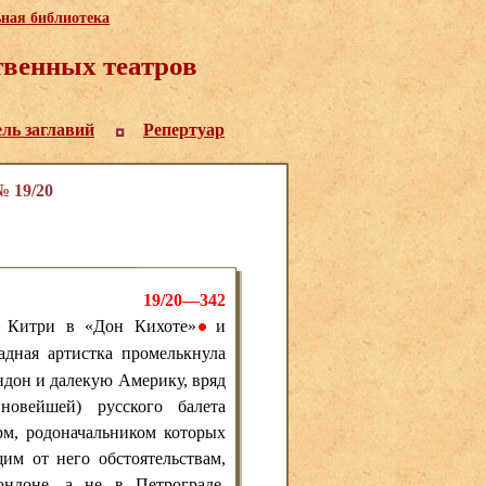
ьная библиотека
венных театров
ель заглавий
Репертуар
 19/20
19/20—342
я Китри в «Дон Кихоте»
и
•
адная артистка промелькнула
ндон и далекую Америку, вряд
новейшей) русского балета
рм, родоначальником которых
им от него обстоятельствам,
ндоне, а не в Петрограде.