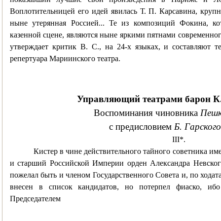
Воплотительницей его идей явилась Т. П. Карсавина, крупн
ныне утерянная Россией... Те из композиций Фокина, к
казенной сцене, являются ныне яркими пятнами современного
утверждает критик В. С., на 24-х языках, и составляют т
репертуара Мариинского театра.
Управляющий театрами барон К.
Воспоминания
чиновника
Пешк
с
предисловием
Б. Гарского
III*.
Кистер в чине действительного тайного советника име
и старший Российской Империи орден Александра Невског
пожелал быть и членом Государственного Совета и, по ходат
внесен в список кандидатов, но потерпел фиаско, иб
Председателем