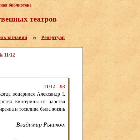
ьная библиотека
венных театров
ель заглавий
Репертуар
 11/12
11/12—93
, когда воцарился Александр
I
,
арство Екатерины от царства
 мрачна и тосклива была жизнь
Владимир Рышков
.