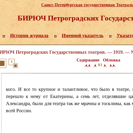
Санкт-Петербургская государственная Театрал
БИРЮЧ Петроградских Государст
История журнала
Именной указатель
Указат
ИРЮЧ Петроградских Государственных театров. — 1919. — №
Содержание
Обложка
93
◄◄
◄
►
►►
кого. И все то крупное и талантливое, что было в театре
перешло к нему от Екатерины, а семь лет, отделявшие ц
Александра, были для театра так же мрачны и тоскливы, как
всей России.