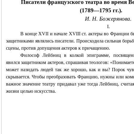
Писатели французского театра во время 
(1789—1795 гг.).
И. Н. Божерянова.
I
.
В конце
XVII
и начале
XVIII
ст. актеры во Франции б
защитниками являлись писатели. Происходила сильная борьб
сцены, против допущения актеров к причащению.
Философ Лейбниц в колкой эпиграмме, посвященной
явился защитником актеров, спрашивая теологов: «Понимаете
может назидать людей так же хорошо, как и вы? Порок чув
скрывается. Чтобы преобразовать Францию, нужны или коме
важное значение театру придавал уже тогда Лейбниц, счита
жизни целью искусства.