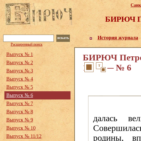
Санк
БИРЮЧ Пе
История журнала
искать
Расширенный поиск
Выпуск № 1
БИРЮЧ Петрог
Выпуск № 2
1918. — № 6
Выпуск № 3
Выпуск № 4
Выпуск № 5
Выпуск № 6
Выпуск № 7
Выпуск № 8
далась вел
Выпуск № 9
Совершилас
Выпуск № 10
родины, вп
Выпуск № 11/12