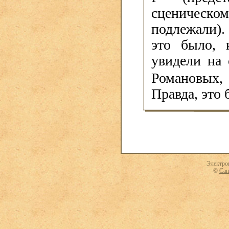
сценическ
подлежали).
это было, 
увидели на 
Романовых, 
Правда, это
Электро
©
Сан