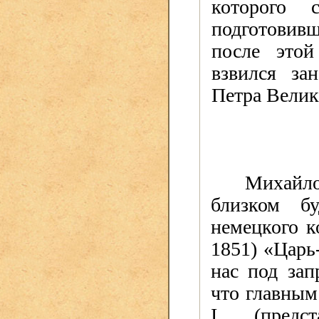
которого 
подготовивш
после этой
взвился за
Петра Велик
Михайло
близком б
немецкого к
1851) «Царь
нас под за
что главным
I
(пред