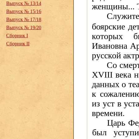
Выпуск № 13/14
женщины... 
Выпуск № 15/16
Служит
Выпуск № 17/18
боярские де
Выпуск № 19/20
которых б
Сборник I
Сборник II
Ивановна Ар
русской акт
Со смер
XVIII
века н
данных о теа
к сожалению
из уст в ус
времени.
Царь Фе
был уступи