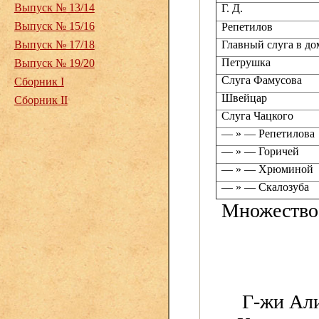
Выпуск № 13/14
Г. Д.
Выпуск № 15/16
Репетилов
Выпуск № 17/18
Главный слуга в д
Петрушка
Выпуск № 19/20
Слуга Фамусова
Сборник I
Швейцар
Сборник II
Слуга Чацкого
— » — Репетилова
— » — Горичей
— » — Хрюминой
— » — Скалозуба
Множество 
Г-жи Али