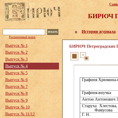
Санк
БИРЮЧ Пе
История журнала
искать
Расширенный поиск
Выпуск № 1
БИРЮЧ Петроградских Го
Выпуск № 2
Выпуск № 3
Выпуск № 4
Выпуск № 5
Выпуск № 6
Графиня Хрюмина-
Выпуск № 7
Графиня-внучка
Выпуск № 8
Антон Антонович 
Выпуск № 9
Старуха Хлестова
Выпуск № 10
Фамусова
Выпуск № 11/12
Г. Н.