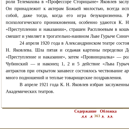
роли Телемахова в «Профессоре Сторицыне» Яковлев заслу
Он принадлежит к актерам Божьей милостью, всегда исп
собой, даже тогда, когда его игра безукоризненна. 
психологического проникновения, особенно удаются К. Н
«Преступлении и наказании», страшен Расплюевым в кош
смешит и умиляет в трогательно-наивном Льве Гурыче Сини
24 апреля 1920 года в Александринском театре состо
Н. Яковлева. Шла пятая и седьмая картины переделки Д
«Преступление и наказание», затем «Провинциалка» — ро
Чубинский — и наконец 1, 2 и 5 действие «Льва Гуры
антрактов при открытом занавесе состоялось чествование ар
много подношений и теплые товарищеские поздравления.
В апреле 1921 года К. Н. Яковлев избран заслуженн
Академических театров.
Содержание
Обложка
363
◄◄
◄
►
►►