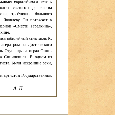
живает европейского имени.
олнен святого недовольства
Роли, требующие большого
. Яковлеву. Он потрясает в
марной «Смерти Тарелкина»,
чкине.
ялся юбилейный спектакль К.
ельера романа Достоевского
ль Ступендьева играл Онни-
ча Синичкина». В одном из
тиста. Были искренние речи,
ым артистом Государственных
А. П.