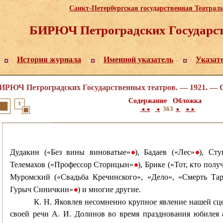
Санкт-Петербургская государственная Театрал
БИРЮЧ Петроградских Государст
История журнала
Именной указатель
Указат
ИРЮЧ Петроградских Государственных театров. — 1921. — С
Содержание
Обложка
363
◄◄
◄
►
►►
Дудакин («Без вины виноватые»
), Бадаев («Лес»
), Ст
•
•
Телемахов («Профессор Сторицын»
), Брике («Тот, кто пол
•
Муромский («Свадьба Кречинского», «Дело», «Смерть Та
Гурыч Синичкин»
) и многие другие.
•
К. Н. Яковлев несомненно крупное явление нашей сце
своей речи А. И. Долинов во время празднования юбилея 