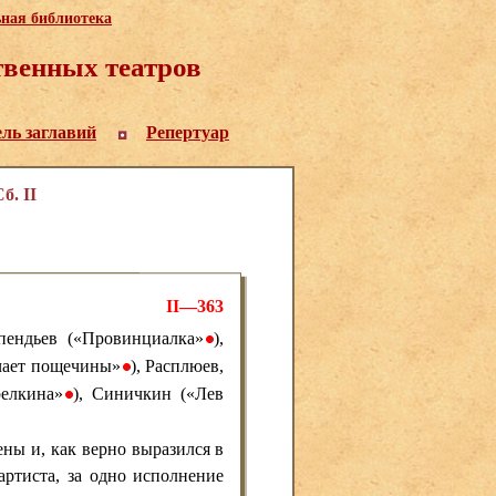
ьная библиотека
венных театров
ель заглавий
Репертуар
б. II
II—363
упендьев («Провинциалка»
),
•
учает пощечины»
), Расплюев,
•
релкина»
), Синичкин («Лев
•
ны и, как верно выразился в
артиста, за одно исполнение