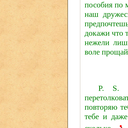
пособия
по
наш
дружес
предпочтешь
докажи что
нежели лиш
воле
прощай
Р.
S
.
перетолкова
повторяю
т
тебе
и даж
•