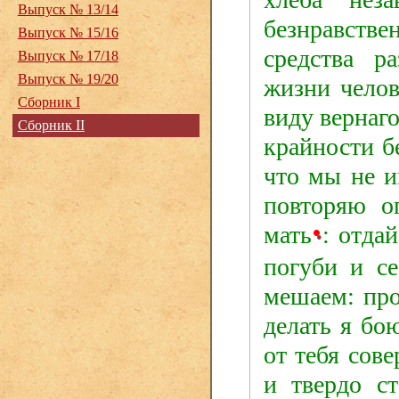
Выпуск № 13/14
безнравств
Выпуск № 15/16
средства р
Выпуск № 17/18
Выпуск № 19/20
жизни челов
Сборник I
виду
вернаг
Сборник II
крайности бе
что мы не
повторяю о
мать
: отда
•
погуби и с
мешаем:
про
делать я бо
от тебя сов
и твердо с