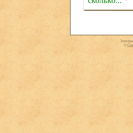
сколько...
Электро
©
Сан