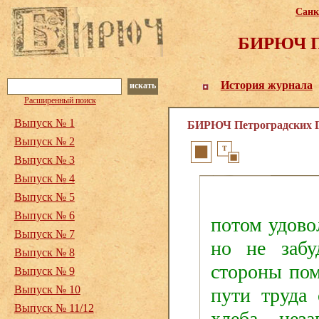
Санк
БИРЮЧ Пе
История журнала
искать
Расширенный поиск
Выпуск № 1
БИРЮЧ Петроградских Го
Выпуск № 2
Выпуск № 3
Выпуск № 4
Выпуск № 5
Выпуск № 6
потом
удово
Выпуск № 7
но не забу
Выпуск № 8
стороны по
Выпуск № 9
Выпуск № 10
пути труда
Выпуск № 11/12
хлеба нез