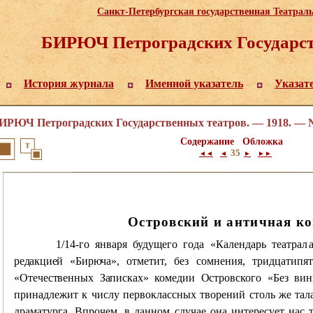
Санкт-Петербургская государственная Театрал
БИРЮЧ Петроградских Государст
История журнала
Именной указатель
Указат
ИРЮЧ Петроградских Государственных театров. — 1918. — 
Содержание
Обложка
35
◄◄
◄
►
►►
Островский и античная ко
1/14-го января будущего года «Календарь театра
л
редакцией «Бирюча»,
отметит, без сомнения, тридцатипя
«Отечественных Записках» комедии Остров
ского «Без ви
принадлежит к числу первоклассных творений столь же тал
драматурга. Впрочем, в данном случае она интересует нас