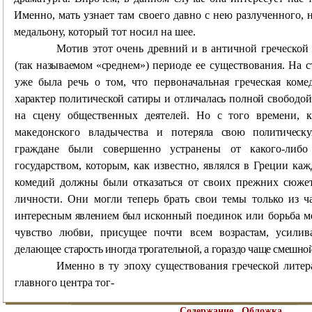
Именно, мать узнает там своего давно с нею разлученного, 
медальону, который тот носил на шее.
Мотив этот очень древний и в античной греческо
(так называемом «сред
нем») периоде ее существования. На 
уже была речь о том, что первоначальная греческая ком
характер политической сатиры и отличалась полной
свободо
на сцену общественных деятелей. Но с того времени, 
македонского владычества и поте
ряла свою политическу
граждане были совершенно устранены от какого-либо
государством, которым, как известно, являлся в Греции ка
комедий должны были отказаться от своих прежних сюжет
личности. Они могли теперь брать свои темы только из 
интересным явлением был
исконный поединок или борьба 
чувство любви, присущее почти всем воз
растам, усили
делающее
старость иногда трогательной, а гораздо чаще смешно
Именно в ту эпоху существования греческой лите
главного центра тог-
Содержание
Обложка