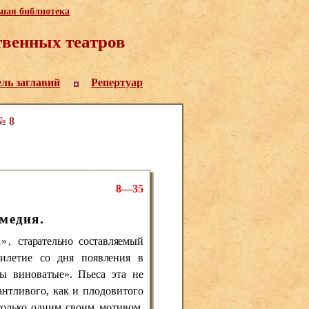
ьная библиотека
венных театров
ель заглавий
Репертуар
№ 8
8—35
медия.
а»,
старательно составляемый
тилетие со дня по
явления в
ны виноватые». Пьеса эта не
антливого, как и плодовитого
 только одним своим мотивом.