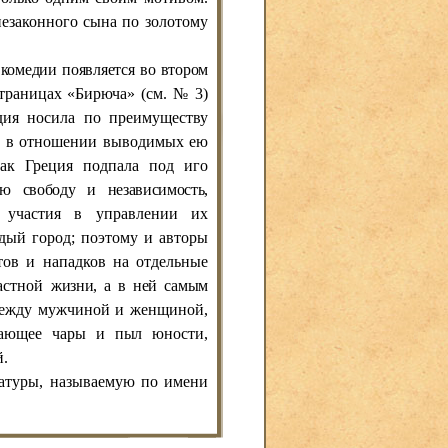
незаконного сына по золотому
й
комедии появляется во втором
страницах «Бирюча» (см. № 3)
едия носила по преимуществу
й в отношении выводимых ею
как Греция подпала под иго
ю свободу и независимость,
 участия в управлении их
ждый город; поэтому и авторы
ов и нападков на отдельные
частной
жизни, а в ней самым
между мужчиной и женщиной,
вающее чары и пыл юности,
й.
ратуры, называемую по имени