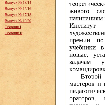
теоретическ
Выпуск № 13/14
Выпуск № 15/16
живого сл
Выпуск № 17/18
начинаниям 
Выпуск № 19/20
Институт 
Сборник I
художествен
Сборник II
премии по
учебники в
новые, уст
задачам у
командировк
Второй 
мастеров и 
педагогиче
ораторов, 