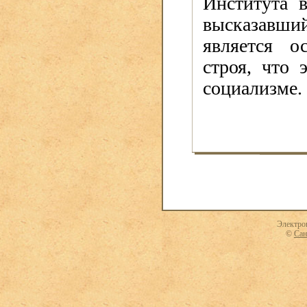
Института 
высказавши
является о
строя, что 
социализме.
Электро
©
Сан