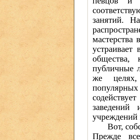
певцов и 
соответств
занятий. Н
распростр
мастерства 
устраивает 
общества, 
публичные л
же целях,
популярных 
содейству
заведений 
учреждений 
Вот, соб
Прежде вс