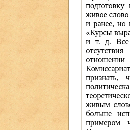
подготовку 
живое слово
и ранее, но
«Курсы выра
и т. д. Все
отсутствия
отношени
Комиссариа
признать, 
политическ
теоретическ
живым слово
больше исп
примером ч