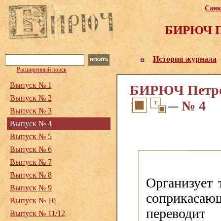
Санк
БИРЮЧ Пе
История журнала
искать
Расширенный поиск
Выпуск № 1
БИРЮЧ Петрог
Выпуск № 2
1918. — № 4
Выпуск № 3
Выпуск № 4
Выпуск № 5
Выпуск № 6
Выпуск № 7
Выпуск № 8
Организует 
Выпуск № 9
соприкасающ
Выпуск № 10
переводит
Выпуск № 11/12