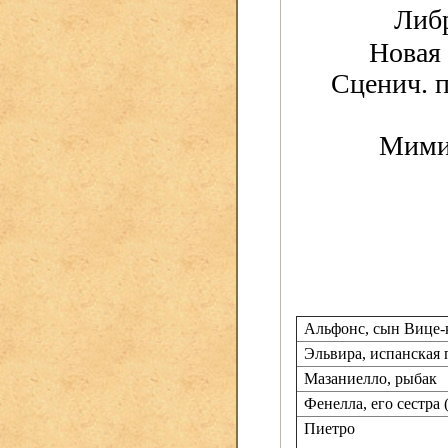
Либр
Новая 
Сценич. п
Мимич
Альфонс, сын Вице-
Эльвира, испанская 
Мазаниелло, рыбак
Фенелла, его сестра 
Пиетро