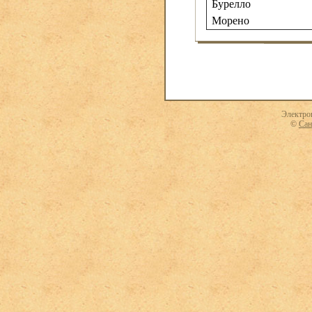
Бурелло
Морено
Электро
©
Сан