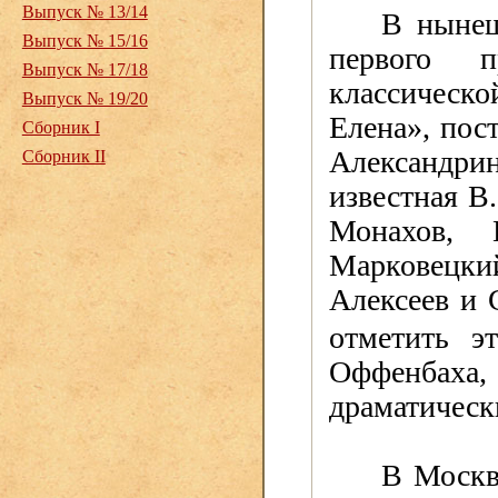
Выпуск № 13/14
В нынеш
Выпуск № 15/16
первого п
Выпуск № 17/18
классическ
Выпуск № 19/20
Елена», пост
Сборник I
Александри
Сборник II
известная В
Монахов,
Марковецки
Алексеев и 
отметить э
Оффенбаха
драматическ
В Москв