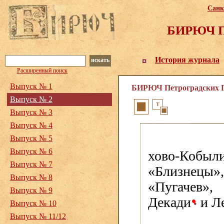
Санк
БИРЮЧ Пе
История журнала
искать
Расширенный поиск
Выпуск № 1
БИРЮЧ Петроградских Го
Выпуск № 2
Выпуск № 3
Выпуск № 4
Выпуск № 5
Выпуск № 6
хово-Кобы
Выпуск № 7
«Близнецы
Выпуск № 8
«Пугачев»
Выпуск № 9
Декади
и Л
•
Выпуск № 10
Выпуск № 11/12