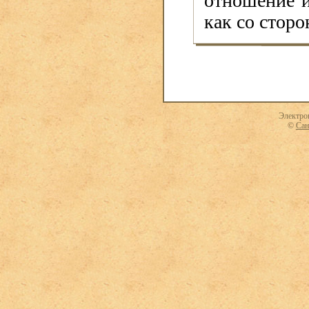
отношение 
как со стор
Электро
©
Сан