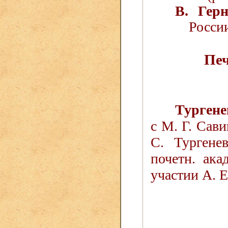
В. Гер
России
Печ
Тургене
с М. Г. Сав
С. Тургене
почетн. ак
участии А. 