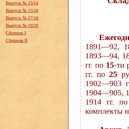
Склад
Выпуск № 13/14
Выпуск № 15/16
Выпуск № 17/18
Выпуск № 19/20
Сборник I
Ежегодн
Сборник II
1891—92, 1
1893—94, 1
гг. по
15
-ти
гг. по
25
ру
1902—903 г
1904—905, 
1914 гг. п
комплекты н