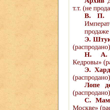
Архив
Д
т.т. (не прода
В. П.
Императ
продаже 2
Э. Шту
(распродано)
Н. А.
Кедровы» (р
Э. Ха
(распродано
Лопе 
(распродано)
С. Ма
Москве» (ра