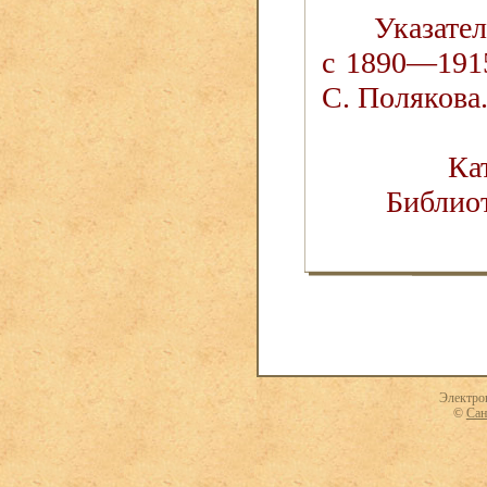
Указате
с 1890—1915
С. Полякова
Ка
Библио
Электро
©
Сан