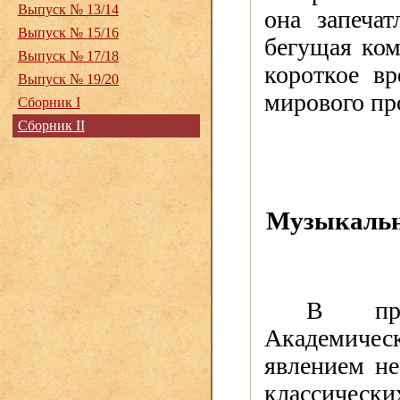
Выпуск № 13/14
она запечат
Выпуск № 15/16
бегущая ком
Выпуск № 17/18
короткое вр
Выпуск № 19/20
мирового про
Сборник I
Сборник II
Музыкальн
В про
Академиче
явлением не
классическ