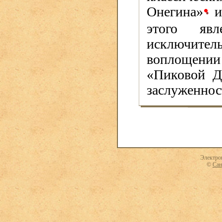
Онегина»
и
•
этого явл
исключитель
воплощении 
«Пиковой Д
заслуженнос
Электро
©
Сан