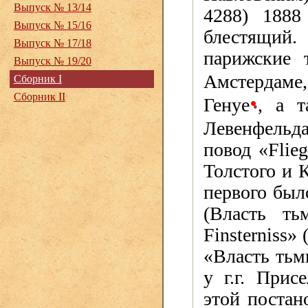
Выпуск № 13/14
4288) 1888
Выпуск № 15/16
блестящий
Выпуск № 17/18
парижские 
Выпуск № 19/20
Амстердаме
Сборник I
Сборник II
Генуе
, а т
•
Левенфельд
повод «
Flie
Толстого и 
первого был
(Власть т
Finsterniss
» 
«Власть тьм
у г.г. Прис
этой постан