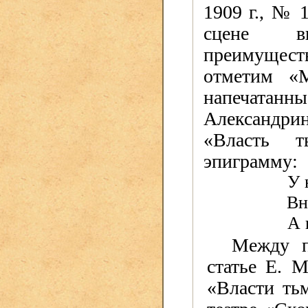
1909 г., № 
сцене вы
преимуществ
отметим «М
напечатан
Александр
«Власть т
эпиграмму:
У 
Вн
А 
Между п
статье Е. М
«Власти ть