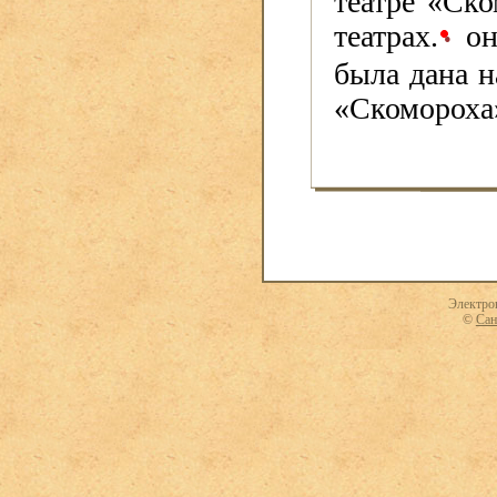
театре «Ско
театрах.
он
•
была дана н
«Скомороха»
Электро
©
Сан