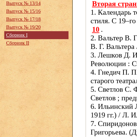
Вторая стра
Выпуск № 13/14
1. Календарь т
Выпуск № 15/16
Выпуск № 17/18
стиля. С 19–го
Выпуск № 19/20
10
.
Сборник I
2. Вальтер В. 
Сборник II
В. Г. Вальтера
3. Лешков Д. 
Революции : Ст
4. Гнедич П. 
старого театра
5. Светлов С. 
Светлов ; пред
6. Ильинский 
1919 гг.) / Л.
7. Спиридонов
Григорьева. (Д