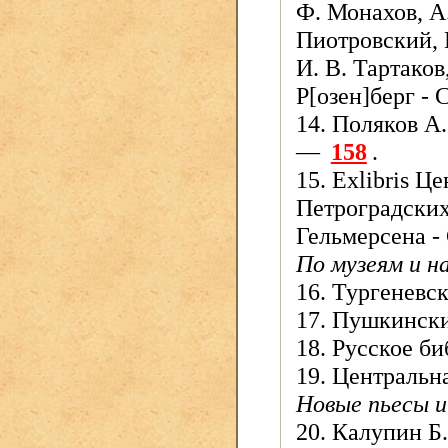
Ф. Монахов, А.
Пиотровский, И
И. В. Тартаков
Р[озен]берг - 
14. Поляков А.
—
158
.
15. Exlibris 
Петроградских 
Гельмерсена -
По музеям и 
16. Тургеневс
17. Пушкински
18. Русское б
19. Центральн
Новые пьесы и
20. Калупин Б