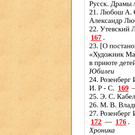
Русск. Драмы /
21. Любош А. 
Александр Лю
22. Утевский Л
167
.
23. [О постано
«Художник Маз
в приюте дете
Юбилеи
24. Розенберг
И. Р - С.
169
25. Э. С. Кабе
26. М. В. Вла
27. Розенберг 
172
—
176
.
Хроника