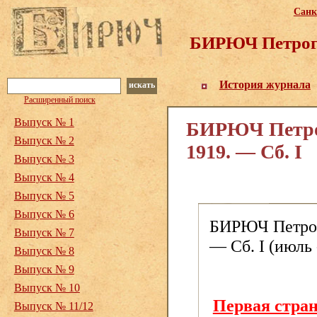
Санк
БИРЮЧ Петрогр
История журнала
искать
Расширенный поиск
Выпуск № 1
БИРЮЧ Петрог
Выпуск № 2
1919. — Сб. I
Выпуск № 3
Выпуск № 4
Выпуск № 5
Выпуск № 6
БИРЮЧ Петрогр
Выпуск № 7
— Сб. I (июль -
Выпуск № 8
Выпуск № 9
Выпуск № 10
Первая стра
Выпуск № 11/12