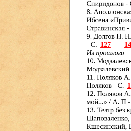
Спиридонов - 
8. Аполлонска
Ибсена «Приви
Стравинская -
9. Долгов Н. Н
- С.
127
—
1
Из прошлого
10. Модзалевск
Модзалевский 
11. Поляков А.
Поляков - С.
1
12. Поляков А
мой...» / А. П 
13. Театр без 
Шаповаленко, 
Кшесинский, П