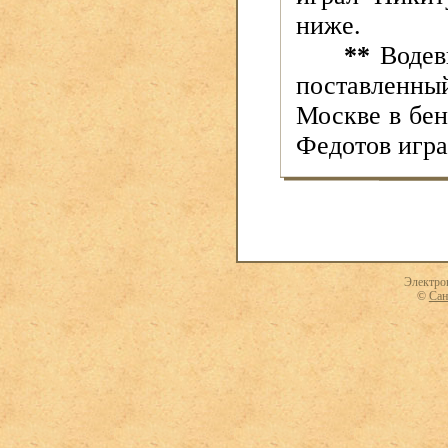
ниже.
**
Водев
поставленны
Москве в бе
Федотов игра
Электро
©
Сан