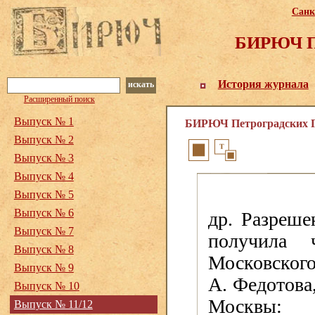
Санк
БИРЮЧ Пе
История журнала
искать
Расширенный поиск
Выпуск № 1
БИРЮЧ Петроградских Го
Выпуск № 2
Выпуск № 3
Выпуск № 4
Выпуск № 5
Выпуск № 6
др. Разреше
Выпуск № 7
получила ч
Выпуск № 8
Московского
Выпуск № 9
А. Федотова
Выпуск № 10
Москвы:
Выпуск № 11/12