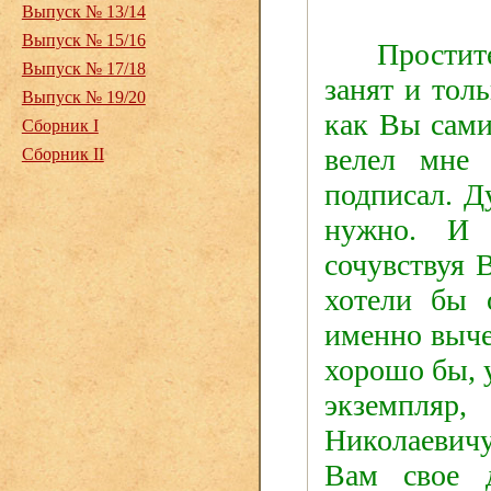
Выпуск № 13/14
Выпуск № 15/16
Простит
Выпуск № 17/18
занят и тол
Выпуск № 19/20
как Вы сами
Сборник I
велел мне 
Сборник II
подписал. Д
нужно. И 
сочувствуя 
хотели бы 
именно выче
хорошо бы, 
экземпляр,
Николаевич
Вам свое 