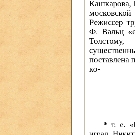
Кашкарова, 
московской
Режиссер тр
Ф. Вальц «
Толстому
существен
поставлена 
ко-
*
т. е. «
играл Никит