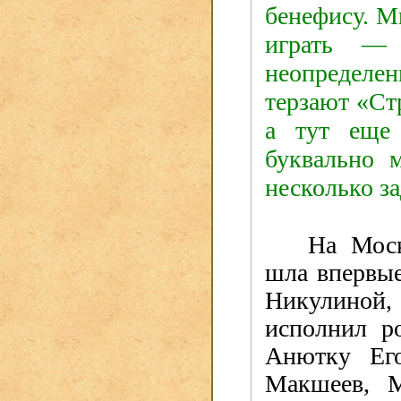
бенефису. М
играть — 
неопределе
терзают «Ст
а тут еще 
буквально 
несколько з
На Моск
шла впервые
Никулиной,
исполнил р
Анютку Ег
Макшеев, 